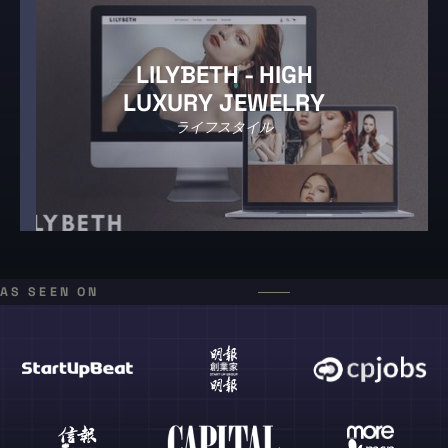
LILYBETH - HIGH
LUXURY JEWELRY
ライフスタイル
AS SEEN ON