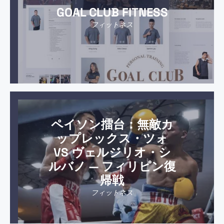
GOAL CLUB FITNESS
フィットネス
ペイソン擂台：無敵カ
ップレックス・ツォ
VS ヴェルジリオ・シ
ルバノ ― フィリピン復
帰戦
フィットネス