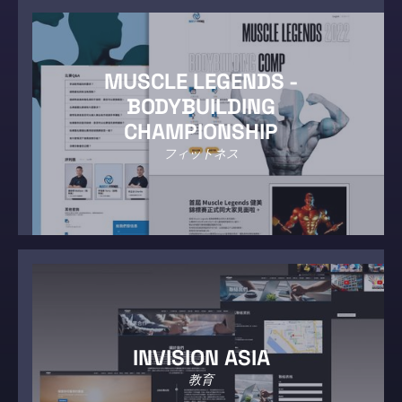
MUSCLE LEGENDS -
BODYBUILDING
CHAMPIONSHIP
フィットネス
INVISION ASIA
教育