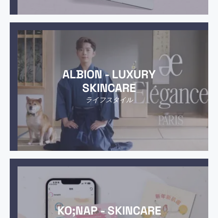
ALBION - LUXURY
SKINCARE
ライフスタイル
KO;NAP - SKINCARE