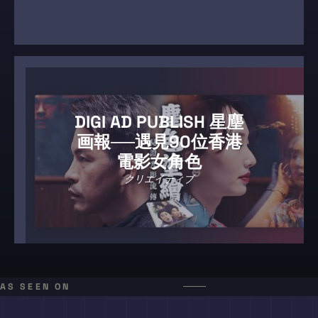
DIGI AD PUBLISH 星塵
画報──遇見90位香港
電影女角色
クリエイティブ
AS SEEN ON