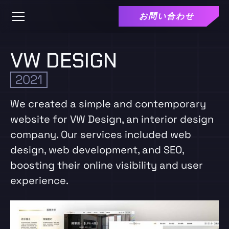
お問い合わせ
VW DESIGN
2021
We created a simple and contemporary
website for VW Design, an interior design
company. Our services included web
design, web development, and SEO,
boosting their online visibility and user
experience.