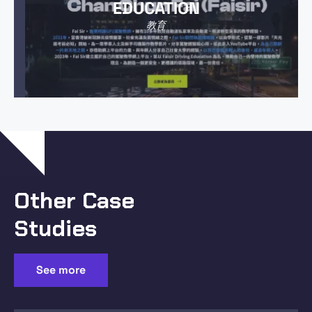
EDUCATION
教育
Other Case
Studies
See more