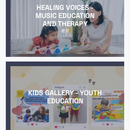
HEALING VOICES -
MUSIC EDUCATION
AND THERAPY
教育
KIDS GALLERY - YOUTH
EDUCATION
教育