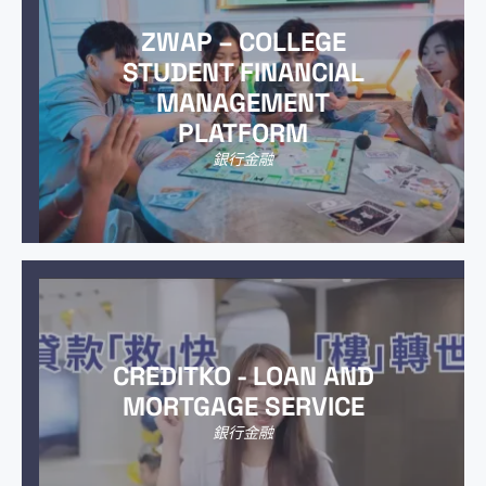
ZWAP – COLLEGE
STUDENT FINANCIAL
MANAGEMENT
PLATFORM
銀行金融
CREDITKO - LOAN AND
MORTGAGE SERVICE
銀行金融