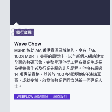
2025
銀行金融
Wave Chow
MSHK 協助 AIA 香港資深區域總監、享有「Mr.
100% MDRT」美譽的周榮佳，以全新個人網站建立
全面的數碼形象，完整呈現他從工程系畢業生成長
為暢銷書作者及行業先驅的非凡歷程。他擁有超過
14 項專業資格，並曾於 400 多場活動擔任演講嘉
賓，成就斐然，啟發無數業界同儕與新一代專業人
士。
WEBFLOW 網站開發
網頁設計