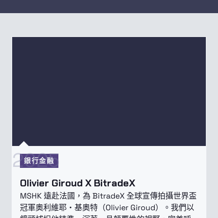
2025
銀行金融
Olivier Giroud X BitradeX
MSHK 遠赴法國，為 BitradeX 全球宣傳拍攝世界盃
冠軍奧利維耶・基奧特（Olivier Giroud）。我們以