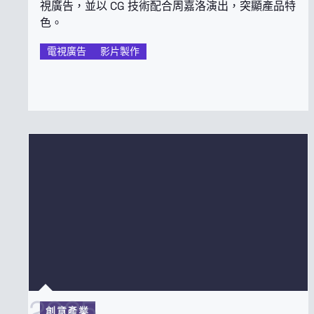
視廣告，並以 CG 技術配合周嘉洛演出，突顯產品特
色。
電視廣告
影片製作
2025
創意產業