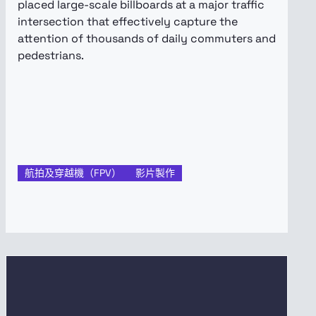
placed large-scale billboards at a major traffic
intersection that effectively capture the
attention of thousands of daily commuters and
pedestrians.
航拍及穿越機（FPV）
影片製作