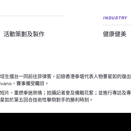
INDUSTRY
活動策劃及製作
健康健美
培生擂台一同前往菲律賓，記錄香港拳壇代表人物曹星如的復出
ilvano，賽事備受矚目。
短片，重燃拳迷熱情；拍攝記者會及備戰花絮；並進行專訪及專
星如於第五回合技術性擊倒對手的勝利時刻。