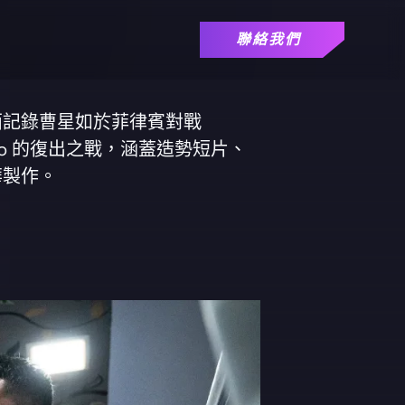
聯絡我們
面記錄曹星如於菲律賓對戰
ilvano 的復出之戰，涵蓋造勢短片、
華製作。