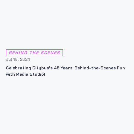
BEHIND THE SCENES
Jul 18, 2024
Celebrating Citybus's 45 Years: Behind-the-Scenes Fun
with Media Studio!