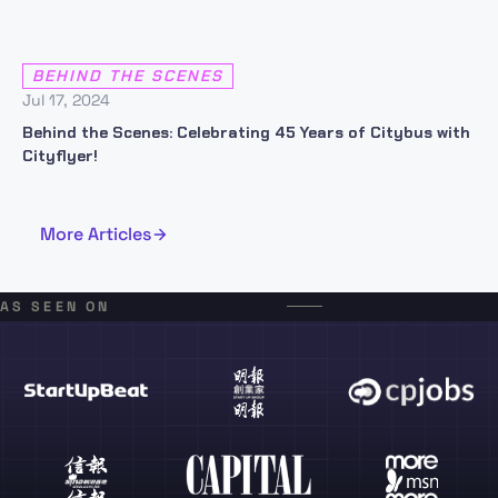
BEHIND THE SCENES
Jul 17, 2024
Behind the Scenes: Celebrating 45 Years of Citybus with
Cityflyer!
More Articles
AS SEEN ON