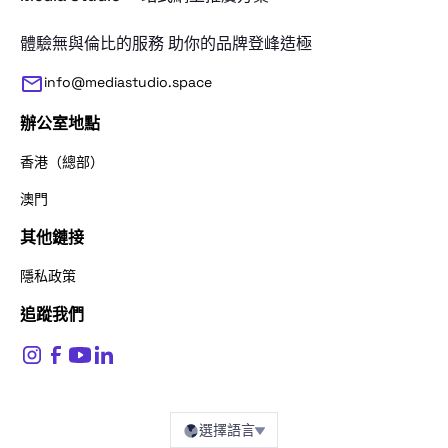
體驗無與倫比的服務 助你的品牌登峰造極
info@mediastudio.space
辦公室地點
香港（總部）
澳門
其他鏈接
感謝您的查詢。請問我們應該怎麼稱呼
隱私政策
追蹤我們
姓名
*
$
0
選擇語言