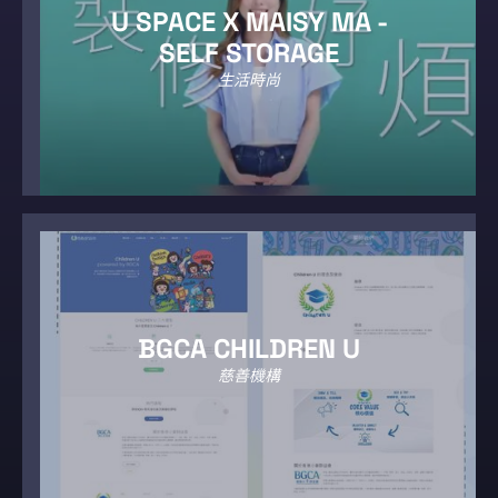
U SPACE X MAISY MA -
SELF STORAGE
生活時尚
BGCA CHILDREN U
慈善機構