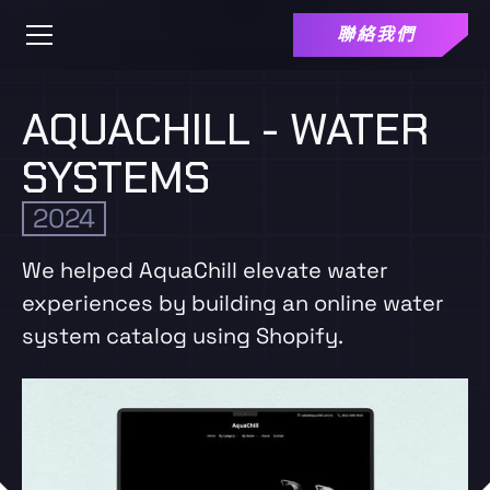
聯絡我們
AQUACHILL - WATER
SYSTEMS
2024
We helped AquaChill elevate water
experiences by building an online water
system catalog using Shopify.