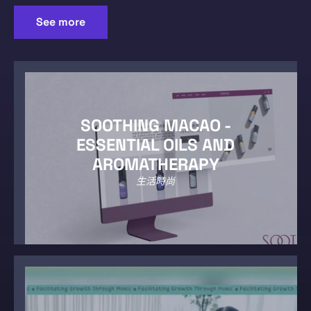
See more
SOOTHING MACAO -
ESSENTIAL OILS AND
AROMATHERAPY
生活時尚