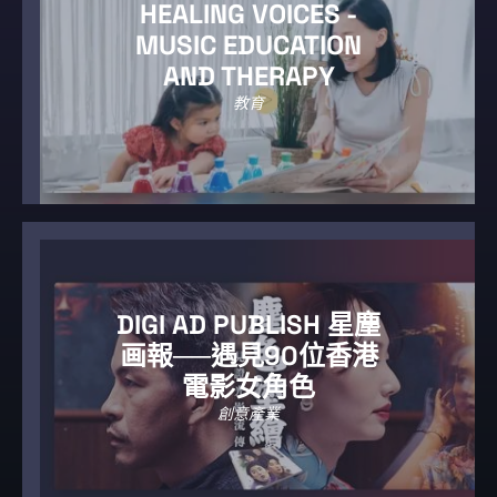
HEALING VOICES -
MUSIC EDUCATION
AND THERAPY
教育
DIGI AD PUBLISH 星塵
画報──遇見90位香港
電影女角色
創意產業