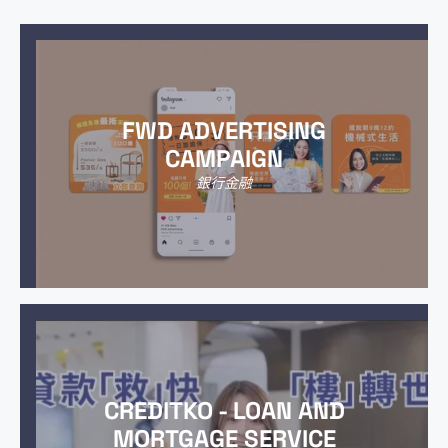
FWD ADVERTISING
CAMPAIGN
銀行金融
CREDITKO - LOAN AND
MORTGAGE SERVICE